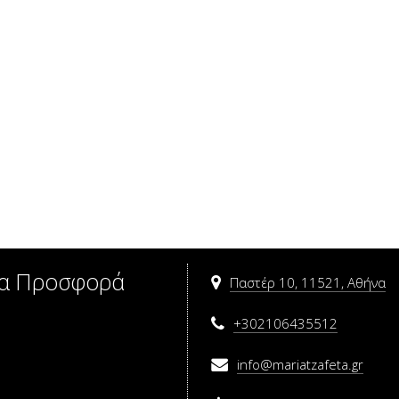
α
Προσφορά
Παστέρ 10, 11521, Αθήνα
+302106435512
info@mariatzafeta.gr