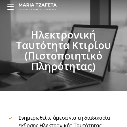
Skip
Menu
Menu
to
main
content
Ηλεκτρονική
Ταυτότητα Κτιρίου
(Πιστοποιητικό
Πληρότητας)
Ενημερωθείτε άμεσα για τη διαδικασία
έκδοσης Ηλεκτρονικής Ταυτότητας