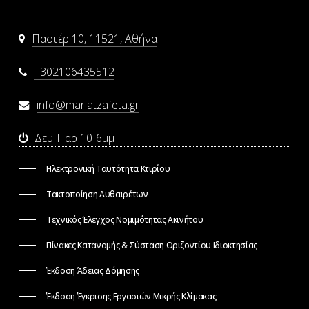
Παστέρ 10, 11521, Αθήνα
+302106435512
info@mariatzafeta.gr
Δευ-Παρ 10-6μμ
Ηλεκτρονική Ταυτότητα Κτιρίου
Τακτοποίηση Αυθαιρέτων
Τεχνικός Έλεγχος Νομιμότητας Ακινήτου
Πίνακες Κατανομής & Σύσταση Οριζοντίου Ιδιοκτησίας
Έκδοση Άδειας Δόμησης
Έκδοση Έγκρισης Εργασιών Μικρής Κλίμακας